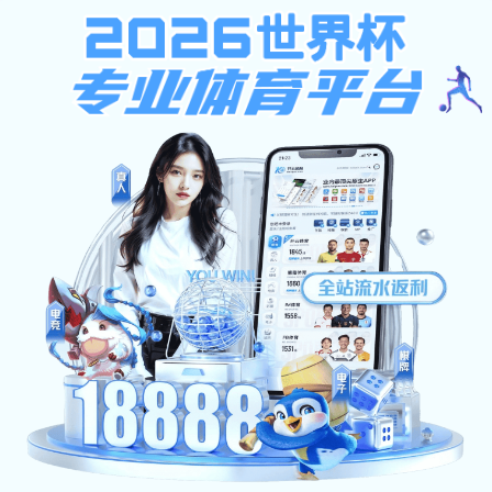
联系我们
广州乐鱼网页版登录界面装饰有限公司
无论您是本地客户或是外地客户来我司考察，我们都可安排专车接
送服务。
服务热线：400-888-8899
公司电话：020-66889888
公司传真：020-66889777
邮政编码：570000
公司地址：广东省广州市番禺经济开发区58号