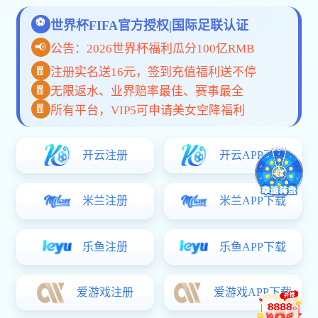
乘车路线：乘坐轨道交通68号地铁在体育西站下，出站100米到
给我们留言